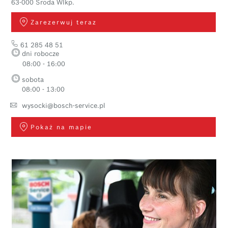
63-000 Środa Wlkp.
Zarezerwuj teraz
61 285 48 51
dni robocze
08:00 - 16:00
sobota
08:00 - 13:00
wysocki@bosch-service.pl
Pokaż na mapie