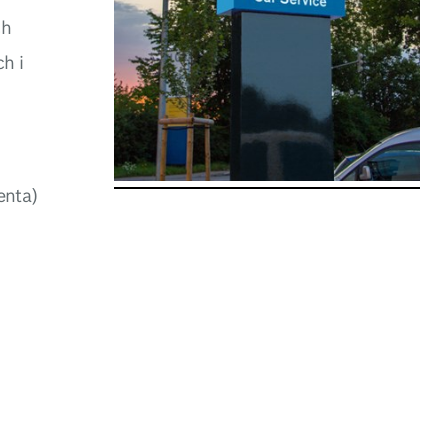
ch
h i
enta)